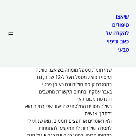
שיאצו
טיפולים
לדלג
להקלה על
לתוכן
כאב וריפוי
מי אני
טבעי
שמי תומר, מטפל מומחה בשיאצו, טווינה
ועיסוי רפואי. מטפל מעל ל-12 שנים, גם
במסגרת קופת חולים וגם באופן פרטי
בעבר עסקתי בתחום תקשורת מחשבים
והנדסת מכונות אך
בשלב מסויים החלטתי שהייעוד שלי בחיים הוא
"לתקן" אנשים
ולא ראוטרים או חפצים דוממים. מאז שמתי לי
למטרה ושליחות להתמקצע ולהתמחות
בתחומי הריפוי במגע בגוף וגם בנפש, על מנת