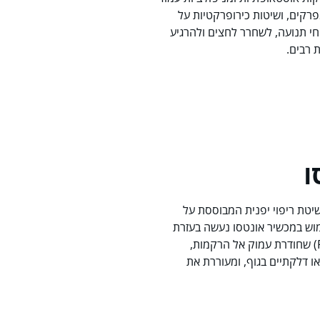
רקים, ושיטות כירופרקטיות על
י תנועה, לשחרר לחצים ולהרגיע
 רבים.
ו
סו (Onnetsu) הוא שיטת ריפוי יפנית המבוססת על
מוש במכשיר אונטסו נעשה בעזרת
אנרגיית אינפרא אדום רחוק (FIR) שחודרת עמוק אל הרקמות,
ו דלקתיים בגוף, ומעוררת את